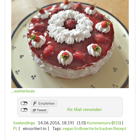
...weiterlesen
Als Mail versenden
Seelendinge
14.06.2016, 18.19
|
(1/0)
Kommentare
(
RSS
) |
PL
|
einsortiert in:
|
Tags:
vegan Erdbeertorte backen Rezept