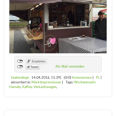
Als Mail versenden
Seelendinge
14.04.2016, 15.39
|
(0/0)
Kommentare
|
PL
|
einsortiert in:
Marktimpressionen
|
Tags:
Wochenmarkt
Hameln
,
Kaffee
,
Verkaufswagen
,