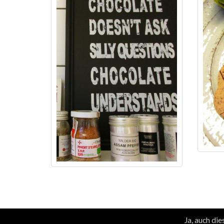
© DesignBlog V5 powered by BlueLionWebdesign.de
Ja, auch di