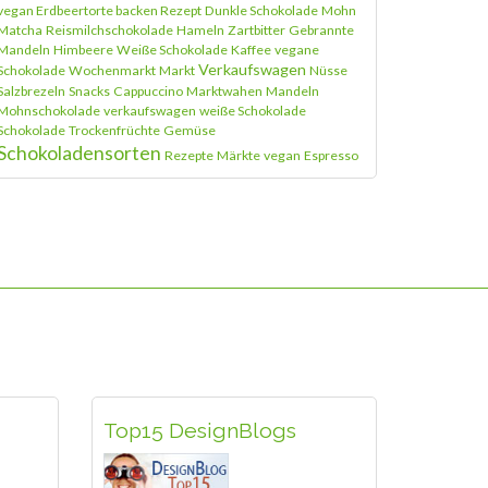
vegan Erdbeertorte backen Rezept
Dunkle Schokolade
Mohn
Matcha
Reismilchschokolade
Hameln
Zartbitter
Gebrannte
Mandeln
Himbeere
Weiße Schokolade
Kaffee
vegane
Verkaufswagen
Schokolade
Wochenmarkt
Markt
Nüsse
Salzbrezeln
Snacks
Cappuccino
Marktwahen
Mandeln
Mohnschokolade
verkaufswagen
weiße Schokolade
Schokolade
Trockenfrüchte
Gemüse
Schokoladensorten
Rezepte
Märkte
vegan
Espresso
Top15 DesignBlogs