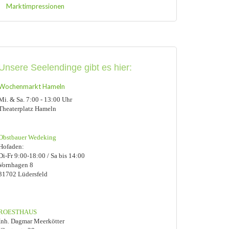
Marktimpressionen
Unsere Seelendinge
gibt es hier:
Wochenmarkt Hameln
Mi. & Sa. 7:00 - 13:00 Uhr
Theaterplatz Hameln
Obstbauer Wedeking
Hofaden:
Di-Fr 9:00-18:00 / Sa bis 14:00
Vornhagen 8
31702 Lüdersfeld
ROESTHAUS
Inh. Dagmar Meerkötter