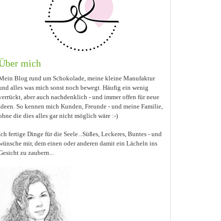
Über mich
Mein Blog rund um Schokolade, meine kleine Manufaktur
und
alles was mich sonst noch bewegt. Häufig ein wenig
verrückt, aber auch nachdenklich - und immer offen für neue
Ideen. So kennen mich Kunden, Freunde - und meine Familie,
ohne die dies alles gar nicht möglich wäre :-)
Ich fertige Dinge für die Seele
...S
üßes, Leckeres, Bunte
s -
und
wünsche mir, dem einen oder anderen damit ein Lächeln ins
Gesicht zu zaubern...