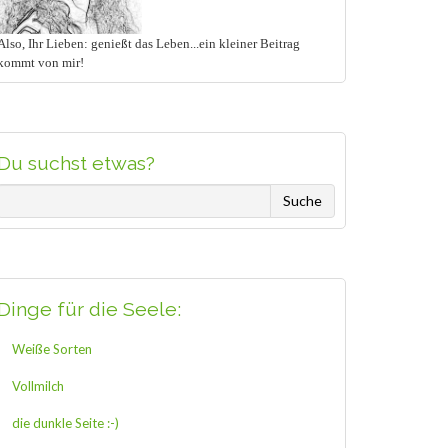
Also, Ihr Lieben: genießt das Leben...ein kleiner Beitrag
kommt von mir!
Du suchst etwas?
Dinge für die Seele:
Weiße Sorten
Vollmilch
die dunkle Seite :-)