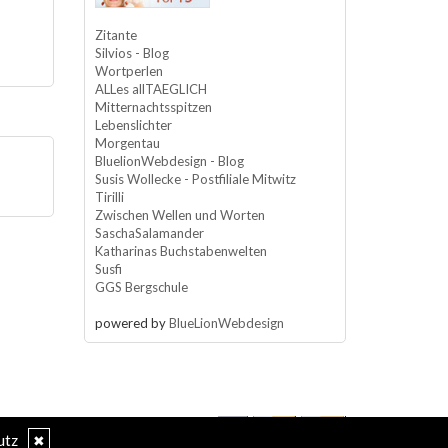
Zitante
Silvios - Blog
Wortperlen
ALLes allTAEGLICH
Mitternachtsspitzen
Lebenslichter
Morgentau
BluelionWebdesign - Blog
Susis Wollecke - Postfiliale Mitwitz
Tirilli
Zwischen Wellen und Worten
SaschaSalamander
Katharinas Buchstabenwelten
Susfi
GGS Bergschule
powered by
BlueLionWebdesign
utz
✖