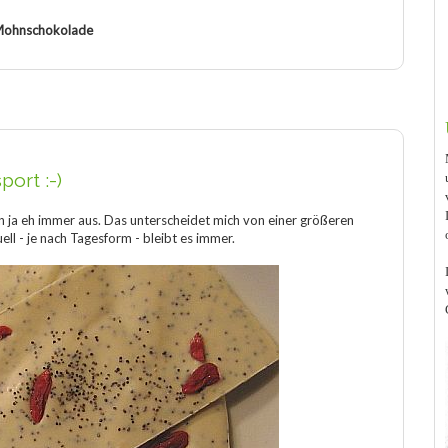
ohnschokolade
ort :-)
en ja eh immer aus. Das unterscheidet mich von einer größeren
uell - je nach Tagesform - bleibt es immer.