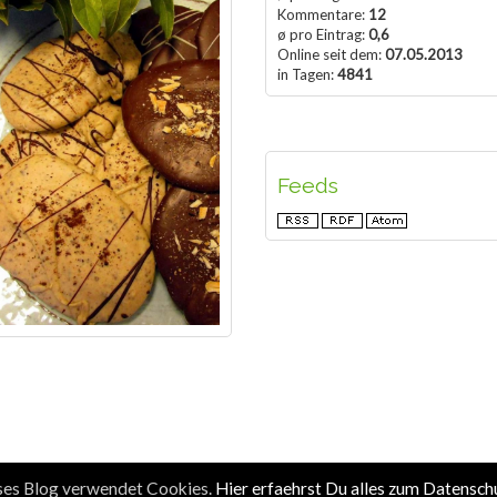
Kommentare:
12
ø pro Eintrag:
0,6
Online seit dem:
07.05.2013
in Tagen:
4841
Feeds
eses Blog verwendet Cookies.
Hier erfaehrst Du alles zum Datensch