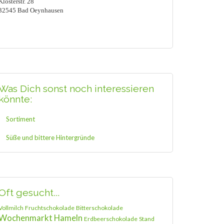
Klosterstr. 28
32545 Bad Oeynhausen
Was Dich sonst noch interessieren
könnte:
Sortiment
Süße und bittere Hintergründe
Oft gesucht...
Vollmilch
Fruchtschokolade
Bitterschokolade
Wochenmarkt Hameln
Erdbeerschokolade
Stand