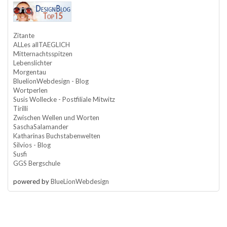
Zitante
ALLes allTAEGLICH
Mitternachtsspitzen
Lebenslichter
Morgentau
BluelionWebdesign - Blog
Wortperlen
Susis Wollecke - Postfiliale Mitwitz
Tirilli
Zwischen Wellen und Worten
SaschaSalamander
Katharinas Buchstabenwelten
Silvios - Blog
Susfi
GGS Bergschule
powered by
BlueLionWebdesign