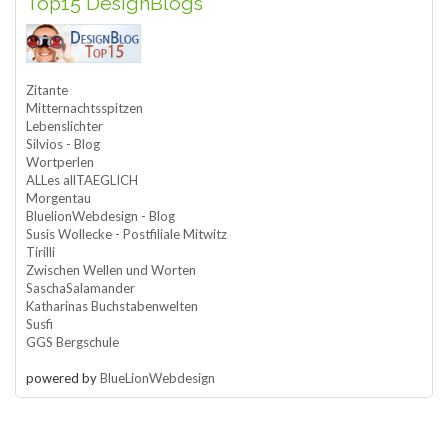
Top15 DesignBlogs
Zitante
Mitternachtsspitzen
Lebenslichter
Silvios - Blog
Wortperlen
ALLes allTAEGLICH
Morgentau
BluelionWebdesign - Blog
Susis Wollecke - Postfiliale Mitwitz
Tirilli
Zwischen Wellen und Worten
SaschaSalamander
Katharinas Buchstabenwelten
Susfi
GGS Bergschule
powered by
BlueLionWebdesign