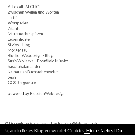
ALLes allTAEGLICH
Zwischen Wellen und Worten
Tirilli
Wortperlen
Zitante
Mitternachtsspitzen
Lebenslichter
Silvios - Blog
Morgentau
BluelionWebdesign - Blog
Susis Wollecke - Postfiliale Mitwitz
SaschaSalamander
Katharinas Buchstabenwelten
Susfi
GGS Bergschule
powered by
BlueLionWebdesign
© DesignBlog V5 powered by BlueLionWebdesign.de
Ja, auch dieses Blog verwendet Cookies.
Hier erfaehrst Du