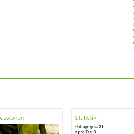
essionen
Statistik
Einträge ges.:
21
ø pro Tag:
0