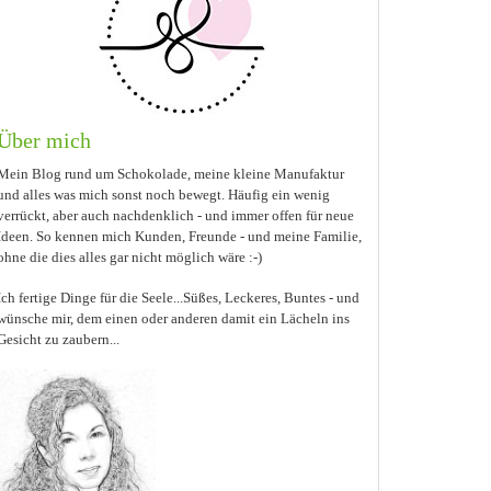
Über mich
Mein Blog rund um Schokolade, meine kleine Manufaktur
und
alles was mich sonst noch bewegt. Häufig ein wenig
verrückt, aber auch nachdenklich - und immer offen für neue
Ideen. So kennen mich Kunden, Freunde - und meine Familie,
ohne die dies alles gar nicht möglich wäre :-)
Ich fertige Dinge für die Seele
...S
üßes, Leckeres, Bunte
s -
und
wünsche mir, dem einen oder anderen damit ein Lächeln ins
Gesicht zu zaubern...