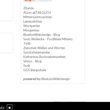
Zitante
ALLes allTAEGLICH
Mitternachtsspitzen
Lebenslichter
Wortperlen
Morgentau
BluelionWebdesign - Blog
Susis Wollecke - Postfiliale Mitwitz
Tirilli
Zwischen Wellen und Worten
SaschaSalamander
Katharinas Buchstabenwelten
Silvios - Blog
Susfi
GGS Bergschule
powered by
BlueLionWebdesign
utz
✖