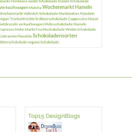
Snacks
Himbeere
weiße Schokolade
Dunkle Schokolade
Wochenmarkt Hameln
Verkaufswagen
Matcha
Wochenmarkt
Vollmilch
Schokolade
Marktwahen
Mandeln
vegan
Trockenfrüchte
Erdbeerschokolade
Cappuccino
Nüsse
Salzbrezeln
verkaufswagen
Mohnschokolade
Hameln
Espresso
Mohn
Markt
Fruchtschokolade
Weiße Schokolade
Schokoladensorten
Gebrannte Mandeln
Bitterschokolade
vegane Schokolade
Top15 DesignBlogs