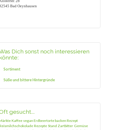
Klosterstr. 28
32545 Bad Oeynhausen
Was Dich sonst noch interessieren
könnte:
Sortiment
Süße und bittere Hintergründe
Oft gesucht...
Märkte
Kaffee
vegan Erdbeertorte backen Rezept
Reismilchschokolade
Rezepte
Stand
Zartbitter
Gemüse