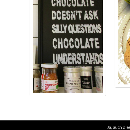
© DesignBlog V5 powered by BlueLionWebdesign.de
Ja, auch di